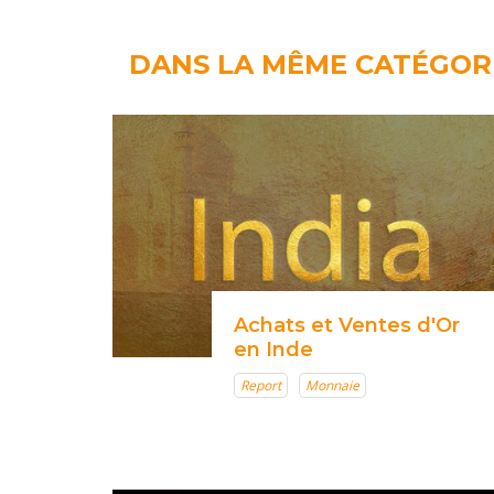
DANS LA MÊME CATÉGOR
Achats et Ventes d'Or
en Inde
Report
Monnaie