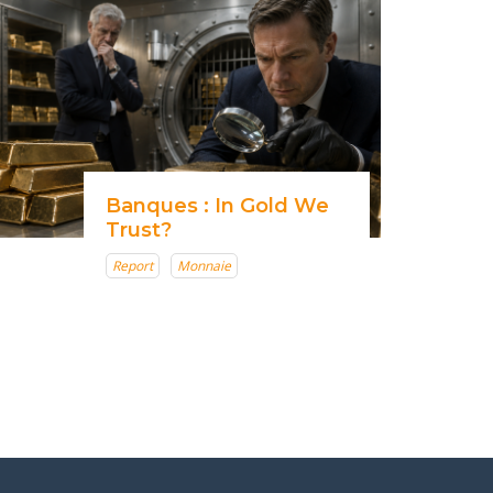
Banques : In Gold We
Trust?
Report
Monnaie