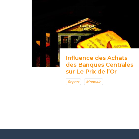
Influence des Achats
des Banques Centrales
sur Le Prix de l’Or
Report
Monnaie