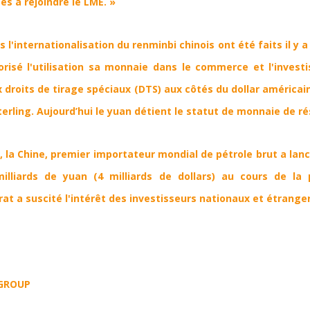
es à rejoindre le LME. »
 l'internationalisation du renminbi chinois ont été faits il y 
orisé l'utilisation sa monnaie dans le commerce et l'investi
x droits de tirage spéciaux (DTS) aux côtés du dollar américain
sterling. Aujourd’hui
le yuan détient le statut de monnaie de ré
, la Chine, premier importateur mondial de pétrole brut a lan
milliards de yuan
(4 milliards de dollars) au cours de la
rat a suscité l'intérêt des investisseurs nationaux et étranger
 GROUP