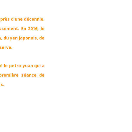
a près d'une décennie,
ssement. En 2016, le
, du yen japonais, de
serve.
cé le
petro-yuan qui a
 première séance de
s.