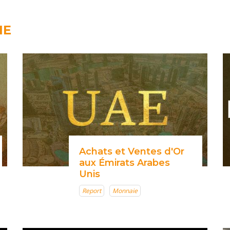
IE
Achats et Ventes d'Or
aux Émirats Arabes
Unis
Report
Monnaie