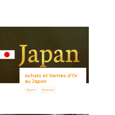
Achats et Ventes d’Or
au Japon
Report
Monnaie