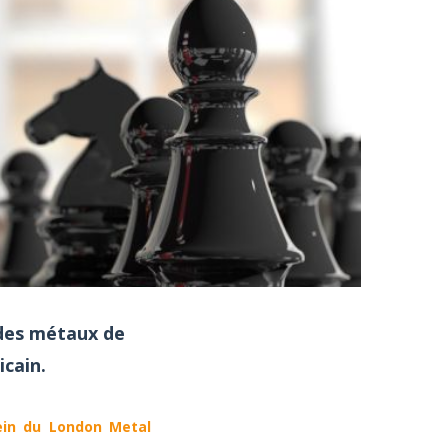
 des métaux de
cain.
ein du London Metal