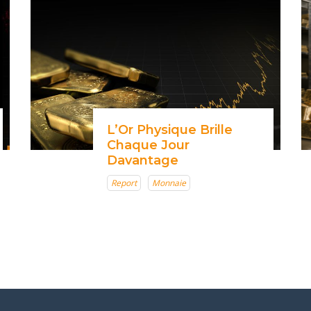
L’Or Physique Brille
Chaque Jour
Davantage
Report
Monnaie