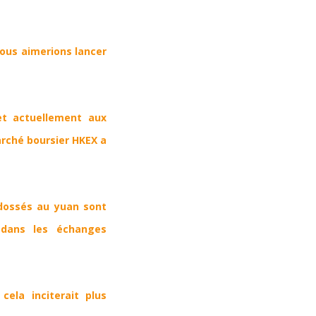
Nous aimerions lancer
et actuellement aux
arché boursier
HKEX a
adossés au yuan sont
 dans les échanges
ela inciterait plus