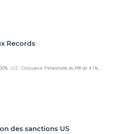
ux Records
0% ; U.S : Croissance Trimestrielle du PIB de 4.1%,
ison des sanctions US