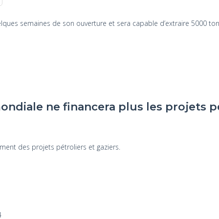
uelques semaines de son ouverture et sera capable d’extraire 5000 ton
1
diale ne financera plus les projets pé
ent des projets pétroliers et gaziers.
4