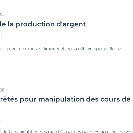
:44
de la production d'argent
ur teneur en minerais diminuer et leurs coûts grimper en flèche.
:02
rrêtés pour manipulation des cours de 
our de la manipulation des marchés par des banques accusées de vol